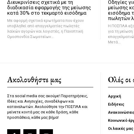
Διευκρινίσεις σχετικά με τη
Οδηγίες γι
διαδικασία εφαρμογής της μείωσης
μείωσης κ
κατά 30% στο τεκμαρτό εισόδημα
εισόδημα 
πωλητών λ
Με αφορμή σχετικά ερωτήματα που έχουν
υποβληθεί από επαγγελματίες πωλητές
Η ΠΟΣΠΛΑ εξα
λαϊκών αγορών και λογιστές, η Πανοπτική
για τη μείωση
Ομοσπονδία Σωματείων...
επαγγελματιώ
Μετά...
Ακολουθήστε μας
Ολές οι 
Στα social media σας ακούμε! Παρατηρήσεις,
Αρχική
Ιδέες και Ανησυχίες, συναδέλφων και
Ειδήσεις
καταναλωτών. Ακολούθησε την ΠΟΣΠΛΑ και
μείνετε κοντά μας σε κάθε δράση, κάθε
Ανακοινώσει
προσπάθεια, κάθε μας βήμα!
Κοινωνικό έρ
Οι λαικές μας