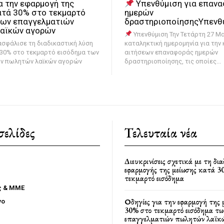
α την εφαρμογή της
Υπενθύμιση για επαν
ατά 30% στο τεκμαρτό
ημερών
των επαγγελματιών
δραστηριοποίησηςΥπενθ
αϊκών αγορών
Υπενθύμιση Την Τετάρτη 27 Μαΐου είναι η
σφάλισε τη διαδικαστική λύση
καταληκτική ημερομηνία για την
 30% στο τεκμαρτό εισόδημα των
αιτήσεων επαναφοράς ημερών
ν πωλητών λαϊκών αγορών
δραστηριοποίησης, τις οποίες...
σελίδες
Τελευταία νέα
Διευκρινίσεις σχετικά με τη δι
εφαρμογής της μείωσης κατά 3
τεκμαρτό εισόδημα
ς & ΜΜΕ
Οδηγίες για την εφαρμογή της 
γο
30% στο τεκμαρτό εισόδημα τω
επαγγελματιών πωλητών λαϊκ