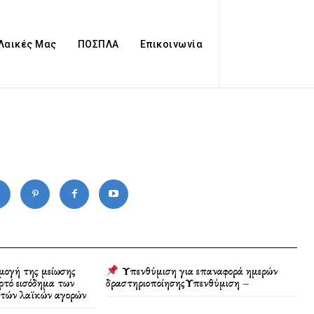
 Λαικές Μας
ΠΟΣΠΛΑ
Επικοινωνία
μογή της μείωσης
Υπενθύμιση για επαναφορά ημερών
τό εισόδημα των
δραστηριοποίησηςΥπενθύμιση –
τών λαϊκών αγορών