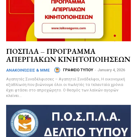
ΠΟΣΠΛΑ – ΠΡΟΓΡΑΜΜΑ
ΑΠΕΡΓΙΑΚΩΝ ΚΙΝΗΤΟΠΟΙΗΣΕΩΝ
ΓΡΑΦΕΙΟ ΤΥΠΟΥ
-
January 4, 2026
ΑΝΑΚΟΙΝΏΣΕΙΣ & MME
Αγαπητές Συναδέλφισσες – Αγαπητοί Συνάδελφοι, Η οικονομική
εξαθλίωση που βιώνουμε όλοι οι πωλητές τα τελευταία χρόνια
έχει φτάσει στο απροχώρητο. Ο θεσμός των λαϊκών αγορών
κλείνει...