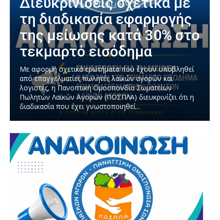
Διευκρινίσεις σχετικά με
τη διαδικασία εφαρμογής
της μείωσης κατά 30% στο
τεκμαρτό εισόδημα
Με αφορμή σχετικά ερωτήματα που έχουν υποβληθεί
από επαγγελματίες πωλητές λαϊκών αγορών και
λογιστές, η Πανοπτική Ομοσπονδία Σωματείων
Πωλητών Λαϊκών Αγορών (ΠΟΣΠΛΑ) διευκρινίζει ότι η
διαδικασία που έχει γνωστοποιηθεί...