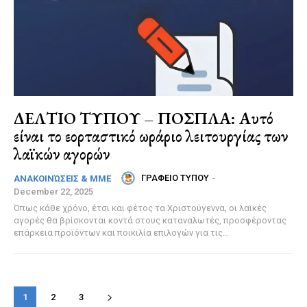
ΔΕΛΤΙΟ ΤΥΠΟΥ – ΠΟΣΠΛΑ: Αυτό
είναι το εορταστικό ωράριο λειτουργίας των
λαϊκών αγορών
ΓΡΑΦΕΙΟ ΤΥΠΟΥ
-
ΑΝΑΚΟΙΝΏΣΕΙΣ & MME
December 22, 2025
Όπως κάθε χρόνο, έτσι και φέτος τα Χριστούγεννα, οι λαϊκές
αγορές θα βρίσκονται κοντά στους καταναλωτές, προσφέροντας
επάρκεια προϊόντων και ποικιλία επιλογών για τις...
1
2
3