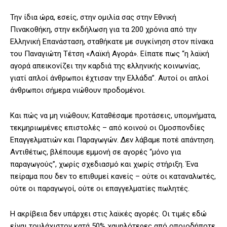
Την ίδια ώρα, εσείς, στην ομιλία σας στην Εθνική
Πινακοθήκη, στην εκδήλωση για τα 200 χρόνια από την
Ελληνική Επανάσταση, σταθήκατε με συγκίνηση στον πίνακα
του Παναγιώτη Τέτση «Λαϊκή Αγορά». Είπατε πως “η λαϊκή
αγορά απεικονίζει την καρδιά της ελληνικής κοινωνίας,
γιατί απλοί άνθρωποι έχτισαν την Ελλάδα”. Αυτοί οι απλοί
άνθρωποι σήμερα νιώθουν προδομένοι.
Και πώς να μη νιώθουν; Καταθέσαμε προτάσεις, υπομνήματα,
τεκμηριωμένες επιστολές – από κοινού οι Ομοσπονδίες
Επαγγελματιών και Παραγωγών. Δεν λάβαμε ποτέ απάντηση.
Αντιθέτως, βλέπουμε εμμονή σε αγορές “μόνο για
παραγωγούς”, χωρίς σχεδιασμό και χωρίς στήριξη. Ένα
πείραμα που δεν το επιθυμεί κανείς – ούτε οι καταναλωτές,
ούτε οι παραγωγοί, ούτε οι επαγγελματίες πωλητές.
Η ακρίβεια δεν υπάρχει στις λαϊκές αγορές. Οι τιμές εδώ
είναι τουλάχιστον κατά 50% χαμηλότερες από οποιοδήποτε