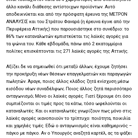
άλλο κανάλι διάθεσης αντίστοιχων προϊόντων. Αυτό
αποδεικνύεται και από την πρόσφατη έρευνα της ΜΕΤΡΟΝ
ΑΝΑΛΥΣΙΣ και του Στράτου Φαναρά (η έρευνα έγινε από την
Περιφέρεια Αττικής) που παρουσιάστηκε στο συνέδριο: το
86% των καταναλωτών εμπιστεύεται τις λαϊκές αγορές για
τα ψώνια του. Κάθε εβδομάδα, πάνω από 2 εκατομμύρια
πολίτες επισκέπτονται τις 271 λαϊκές αγορές της Αττικής.
Αξίζει δε να σημειωθεί ότι μεταξύ άλλων, έχουμε ζητήσει
την προκήρυξη νέων θέσεων επαγγελματιών και παραγωγών
πωλητών. Άραγε, ποιος άλλος κλάδος ζητά ενίσχυση μέσω
εισόδου νέων συναδέλφων; Ποιος άλλος ζητά περισσότερο
ανταγωνισμό; Μόνο οι λαϊκές αγορές. Γιατί ξέρουμε ότι όσο
συμπιέζονται οι τιμές προς τα κάτω, τόσο ωφελούνται οι
καταναλωτές. Και οι καταναλωτές γνωρίζουν πως μόνο στις
λαϊκές αγορές ικανοποιούν το τρίπτυχο: ποιότητα, ποικιλία
και χαμηλές τιμές. Εδώ ο ανταγωνισμός είναι καθημερινός –
πάγκο με πάγκο. Αν ο Υπουργός αναζητά καρτέλ, ας τα ψάξει